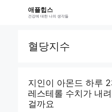
컨
애플힙스
텐
츠
건강에 대한 나의 생각들
로
건
너
뛰
혈당지수
기
지인이 아몬드 하루 2
레스테롤 수치가 내려
걸까요