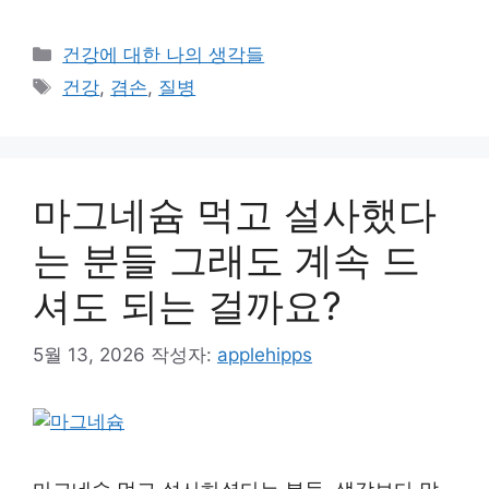
카
건강에 대한 나의 생각들
테
태
건강
,
겸손
,
질병
고
그
리
마그네슘 먹고 설사했다
는 분들 그래도 계속 드
셔도 되는 걸까요?
5월 13, 2026
작성자:
applehipps