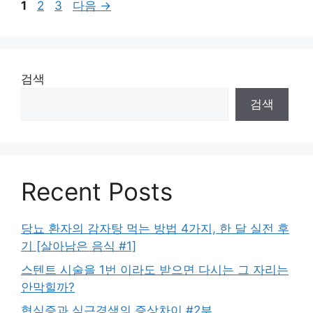
페
페
페
1
2
3
다음
→
이
이
이
지
지
지
검색
검색
Recent Posts
당뇨 환자의 감자탕 먹는 방법 4가지, 한 달 실전 후
기 [살아남은 음식 #1]
스텐트 시술을 1번 이라도 받으면 다시는 그 자리는
안막힐까?
협심증과 심근경색의 증상차이 #2부