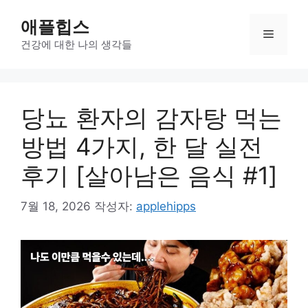
컨
애플힙스
텐
메
츠
건강에 대한 나의 생각들
로
뉴
건
너
당뇨 환자의 감자탕 먹는
뛰
기
방법 4가지, 한 달 실전
후기 [살아남은 음식 #1]
7월 18, 2026
작성자:
applehipps