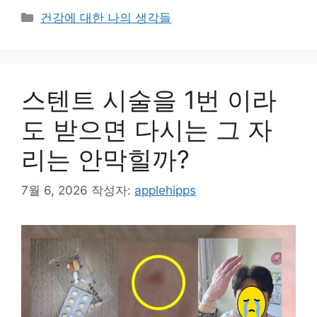
카
건강에 대한 나의 생각들
테
고
리
스텐트 시술을 1번 이라
도 받으면 다시는 그 자
리는 안막힐까?
7월 6, 2026
작성자:
applehipps