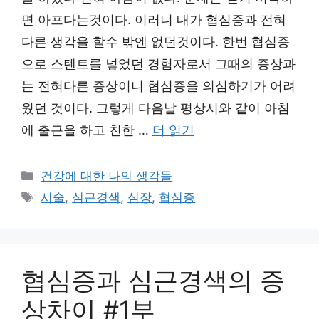
면 아프다는것이다. 이러니 내가 협심증과 전혀
다른 생각을 할수 밖엔 없던것이다. 한번 협심증
으로 스텐트를 넣었던 경험자로서 그때의 증상과
는 전혀다른 증상이니 협심증을 의심하기가 어려
웠던 것이다. 그렇게 다음날 평상시와 같이 아침
에 출근을 하고 친한 …
더 읽기
카
건강에 대한 나의 생각들
테
태
시술
,
심근경색
,
심장
,
협심증
고
그
리
협심증과 심근경색의 증
상차이 #1부