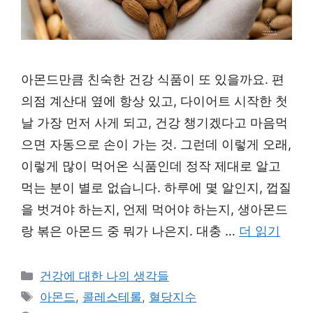
아몬드만큼 친숙한 건강 식품이 또 있을까요. 편
의점 계산대 옆에 항상 있고, 다이어트 시작한 첫
날 가장 먼저 사게 되고, 건강 챙기겠다고 마음먹
으면 자동으로 손이 가는 것. 그런데 이렇게 오래,
이렇게 많이 먹어온 식품인데 정작 제대로 알고
먹는 분이 별로 없습니다. 하루에 몇 알인지, 껍질
을 벗겨야 하는지, 언제 먹어야 하는지, 생아몬드
랑 볶은 아몬드 중 뭐가 나은지. 대충 …
더 읽기
카
건강에 대한 나의 생각들
테
태
아몬드
,
콜레스테롤
,
혈당지수
고
그