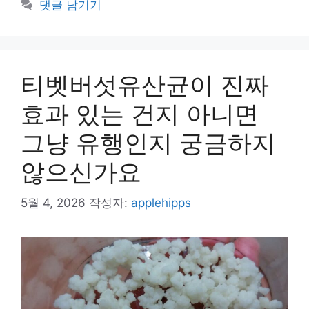
댓글 남기기
리
티벳버섯유산균이 진짜
효과 있는 건지 아니면
그냥 유행인지 궁금하지
않으신가요
5월 4, 2026
작성자:
applehipps