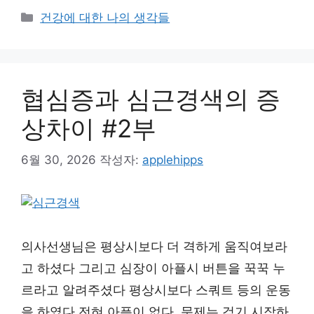
카
건강에 대한 나의 생각들
테
고
리
협심증과 심근경색의 증
상차이 #2부
6월 30, 2026
작성자:
applehipps
의사선생님은 평상시보다 더 격하게 움직여보라
고 하셨다 그리고 심장이 아플시 버튼을 꾹꾹 누
르라고 알려주셨다 평상시보다 스쿼트 등의 운동
을 하였다 전혀 아픔이 없다. 문제는 걷기 시작하