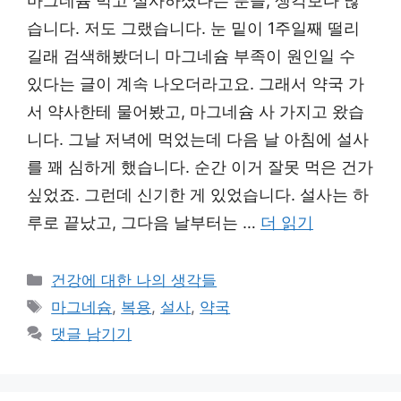
마그네슘 먹고 설사하셨다는 분들, 생각보다 많
습니다. 저도 그랬습니다. 눈 밑이 1주일째 떨리
길래 검색해봤더니 마그네슘 부족이 원인일 수
있다는 글이 계속 나오더라고요. 그래서 약국 가
서 약사한테 물어봤고, 마그네슘 사 가지고 왔습
니다. 그날 저녁에 먹었는데 다음 날 아침에 설사
를 꽤 심하게 했습니다. 순간 이거 잘못 먹은 건가
싶었죠. 그런데 신기한 게 있었습니다. 설사는 하
루로 끝났고, 그다음 날부터는 …
더 읽기
카
건강에 대한 나의 생각들
테
태
마그네슘
,
복용
,
설사
,
약국
고
그
댓글 남기기
리