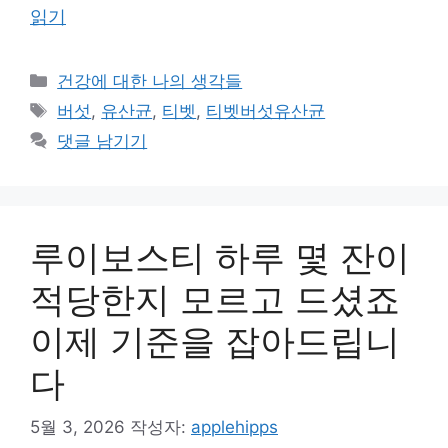
읽기
카
건강에 대한 나의 생각들
테
태
버섯
,
유산균
,
티벳
,
티벳버섯유산균
고
그
댓글 남기기
리
루이보스티 하루 몇 잔이
적당한지 모르고 드셨죠
이제 기준을 잡아드립니
다
5월 3, 2026
작성자:
applehipps