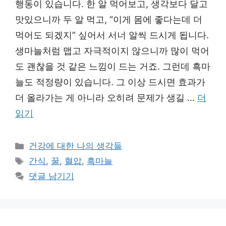
행동이 있습니다. 한 알 먹어보고, 생각보다 달고
맛있으니까 두 알 먹고, “이게 몸에 좋다는데 더
먹어도 되겠지” 싶어서 서너 알씩 드시게 됩니다.
생마늘처럼 맵고 자극적이지 않으니까 많이 먹어
도 괜찮을 것 같은 느낌이 드는 거죠. 그런데 흑마
늘도 적정량이 있습니다. 그 이상 드시면 효과가
더 올라가는 게 아니라 오히려 문제가 생길 …
더
읽기
카
건강에 대한 나의 생각들
테
태
간식
,
꿀
,
혈압
,
흑마늘
고
그
댓글 남기기
리