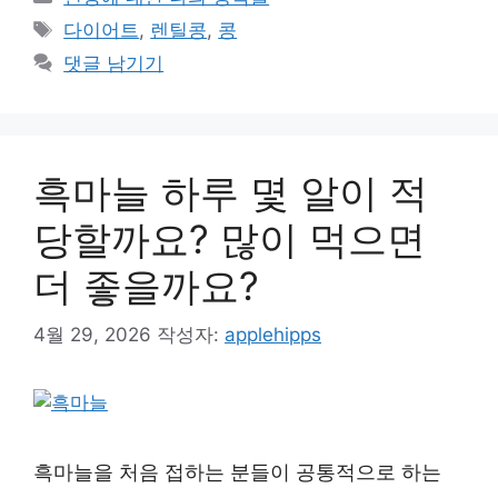
테
태
다이어트
,
렌틸콩
,
콩
고
그
댓글 남기기
리
흑마늘 하루 몇 알이 적
당할까요? 많이 먹으면
더 좋을까요?
4월 29, 2026
작성자:
applehipps
흑마늘을 처음 접하는 분들이 공통적으로 하는