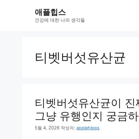
컨
애플힙스
텐
츠
건강에 대한 나의 생각들
로
건
너
뛰
티벳버섯유산균
기
티벳버섯유산균이 진짜
그냥 유행인지 궁금
5월 4, 2026
작성자:
applehipps