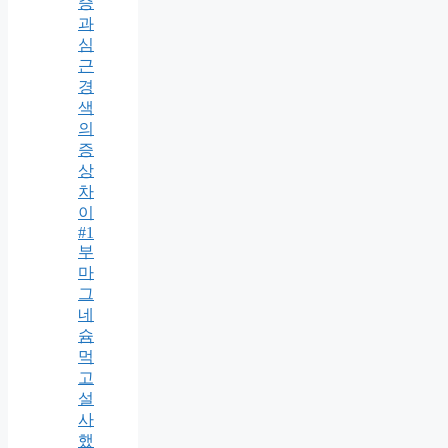
증
과
심
근
경
색
의
증
상
차
이
#1
부
마
그
네
슘
먹
고
설
사
했