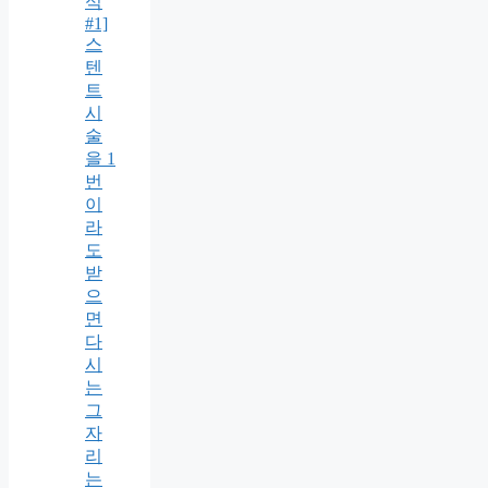
식
#1]
스
텐
트
시
술
을 1
번
이
라
도
받
으
면
다
시
는
그
자
리
는