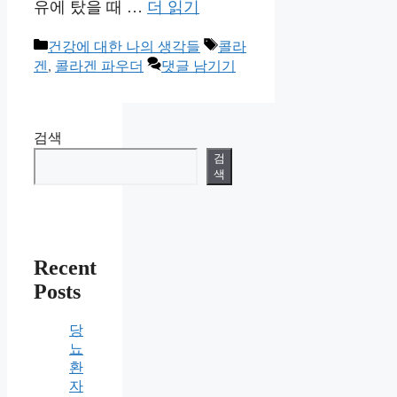
유에 탔을 때 …
더 읽기
카
태
건강에 대한 나의 생각들
콜라
테
그
겐
,
콜라겐 파우더
댓글 남기기
고
리
검색
검
색
Recent
Posts
당
뇨
환
자