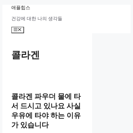
컨
애플힙스
텐
건강에 대한 나의 생각들
츠
로
메
건
뉴
너
뛰
기
콜라겐
콜라겐 파우더 물에 타
서 드시고 있나요 사실
우유에 타야 하는 이유
가 있습니다