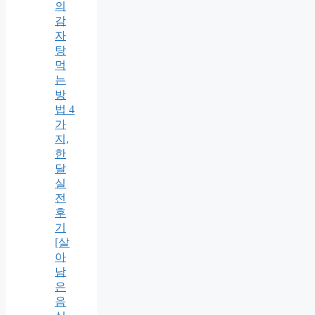
의
감
자
탕
먹
는
방
법 4
가
지,
한
달
실
전
후
기
[살
아
남
은
음