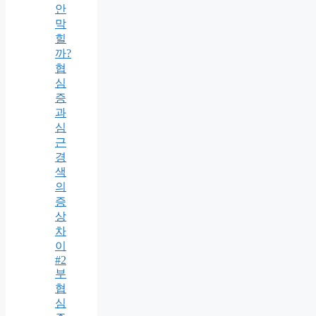
안
막
힐
까?
협
심
증
과
심
근
경
색
의
증
상
차
이
#2
부
협
심