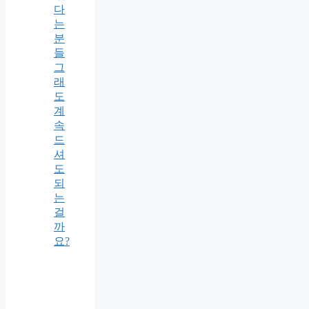
다
는
분
들
그
래
도
계
속
드
셔
도
되
는
걸
까
요?