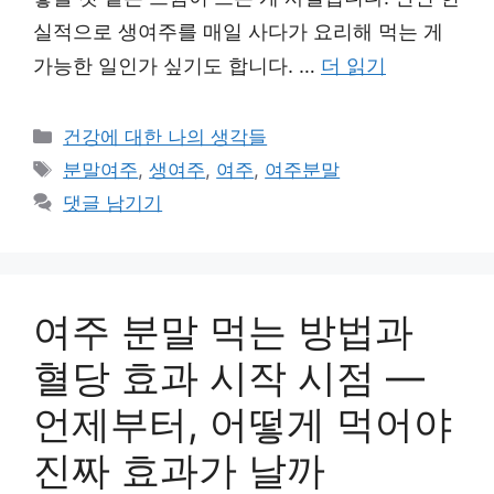
실적으로 생여주를 매일 사다가 요리해 먹는 게
가능한 일인가 싶기도 합니다. …
더 읽기
카
건강에 대한 나의 생각들
테
태
분말여주
,
생여주
,
여주
,
여주분말
고
그
댓글 남기기
리
여주 분말 먹는 방법과
혈당 효과 시작 시점 —
언제부터, 어떻게 먹어야
진짜 효과가 날까