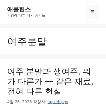
컨
애플힙스
텐
메
츠
건강에 대한 나의 생각들
로
뉴
건
너
여주분말
뛰
기
여주 분말과 생여주, 뭐
가 다른가 — 같은 재료,
전혀 다른 현실
4월 26, 2026
작성자:
applehipps