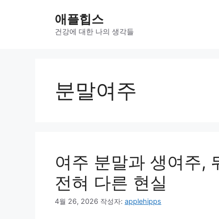
컨
애플힙스
텐
츠
건강에 대한 나의 생각들
로
건
너
뛰
분말여주
기
여주 분말과 생여주, 
전혀 다른 현실
4월 26, 2026
작성자:
applehipps