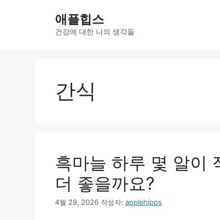
컨
애플힙스
텐
츠
건강에 대한 나의 생각들
로
건
너
뛰
간식
기
흑마늘 하루 몇 알이
더 좋을까요?
4월 29, 2026
작성자:
applehipps