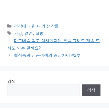
카
건강에 대한 나의 생각들
테
태
건강
,
겸손
,
질병
고
그
마그네슘 먹고 설사했다는 분들 그래도 계속 드
리
셔도 되는 걸까요?
협심증과 심근경색의 증상차이 #2부
검색
검색