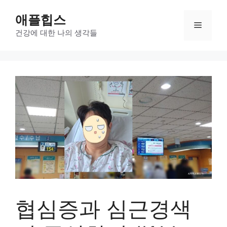
컨
애플힙스
텐
메
츠
건강에 대한 나의 생각들
로
뉴
건
너
뛰
기
협심증과 심근경색