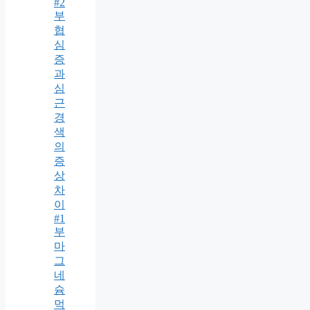
#2
부
협
심
증
과
심
근
경
색
의
증
상
차
이
#1
부
마
그
네
슘
먹