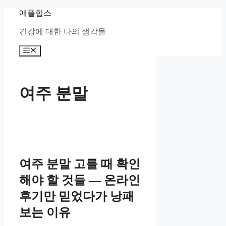
컨
애플힙스
텐
건강에 대한 나의 생각들
츠
로
메
건
뉴
너
뛰
기
여주 분말
여주 분말 고를 때 확인
해야 할 것들 — 온라인
후기만 믿었다가 낭패
보는 이유