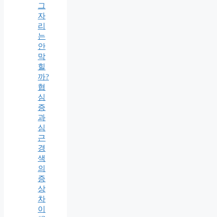
그
자
리
는
안
막
힐
까?
협
심
증
과
심
근
경
색
의
증
상
차
이