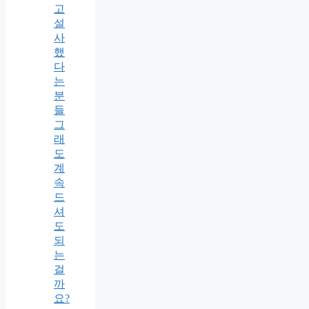
고
설
사
했
다
는
분
들
그
래
도
계
속
드
셔
도
되
는
걸
까
요?