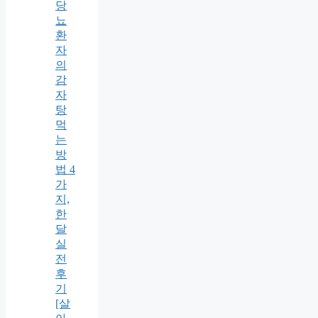
당
뇨
환
자
의
감
자
탕
먹
는
방
법 4
가
지,
한
달
실
전
후
기
[살