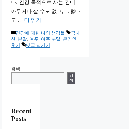
다. 건강 목적으로 사는 건데
아무거나 살 수도 없고, 그렇다
고 …
더 읽기
카
태
건강에 대한 나의 생각들
국내
테
그
산
,
분말
,
여주
,
여주 분말
,
온라인
고
후기
댓글 남기기
리
검색
검
색
Recent
Posts