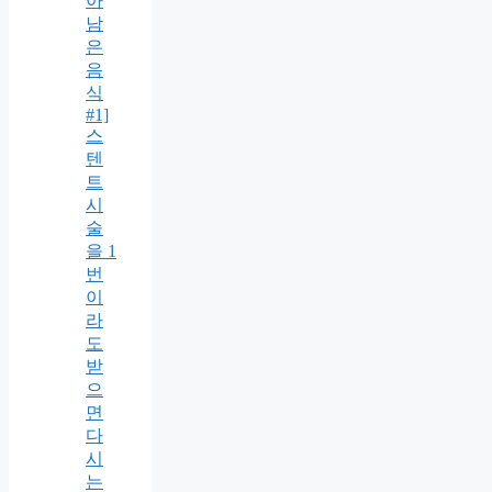
아
남
은
음
식
#1]
스
텐
트
시
술
을 1
번
이
라
도
받
으
면
다
시
는