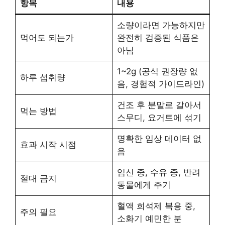
항목
내용
소량이라면 가능하지만
먹어도 되는가
완전히 검증된 식품은
아님
1~2g (공식 권장량 없
하루 섭취량
음, 경험적 가이드라인)
건조 후 분말로 갈아서
먹는 방법
스무디, 요거트에 섞기
명확한 임상 데이터 없
효과 시작 시점
음
임신 중, 수유 중, 반려
절대 금지
동물에게 주기
혈액 희석제 복용 중,
주의 필요
소화기 예민한 분