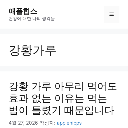
컨
애플힙스
텐
메
츠
건강에 대한 나의 생각들
로
뉴
건
너
강황가루
뛰
기
강황 가루 아무리 먹어도
효과 없는 이유는 먹는
법이 틀렸기 때문입니다
4월 27, 2026
작성자:
applehipps