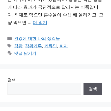
에 따라 효과가 극단적으로 달라지는 식품입니
다. 제대로 먹으면 흡수율이 수십 배 올라가고, 그
냥 먹으면 …
더 읽기
카
건강에 대한 나의 생각들
테
태
강황
,
강황가루
,
커큐민
,
피자
고
그
댓글 남기기
리
검색
검색